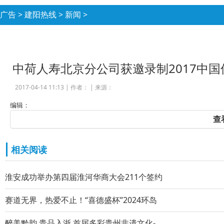
广告
>
建阳热线
>
新闻
>
中荷人寿北京分公司获邀录制2017中
2017-04-14 11:13 |
作者：
|
来源：
编辑：
查
相关阅读
淮安成功举办第四届淮河华商大会211个签约
赛道无界，热爱不止！“喜德盛杯”2024环岛
醉美黔韵 贵品入浙 首届多彩贵州非遗文化-