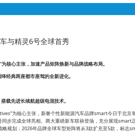
念车与精灵6号全球首秀
”
为核心
主张
，加速产品矩阵焕新与品牌战略布局。
演绎
经典两座都市座驾的全新
进化
。
。
，搭载先进长续航超级电混技术。
Perspectives”为核心主张，新奢个性新能源汽车品牌smar
精灵6号同步完成全球亮相。两大重磅新车联袂登场，充分展现sma
战略规划：2026年品牌全球车型矩阵将从3款扩充至5款，标志s