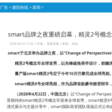
广告
>
建阳热线
>
新闻
>
smart品牌之夜重磅启幕，精灵2号概
2026-04-25 11:22 |
作者： 系统采编
|
来源： 未知
smart
于北京举办品牌之夜，以
“Change of Perspectives
精灵
2
号概念车全球首秀，以先锋破格美学设计，
前瞻
量产版
smart
精灵
2
号定于今年
10
月巴黎完成全球亮相
smart
精灵
6
号全球亮相，作为品牌首款豪华掀背轿车
（
2026
年
4
月
22
日，中国北京）
以“Change of 
受期待的smart精灵2号概念车迎来全球首秀，smart
浸式展示与主题分享中，smart国际高管团队现场正式公布