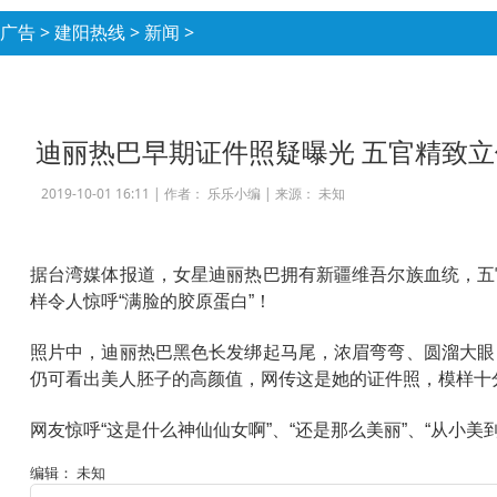
广告
>
建阳热线
>
新闻
>
迪丽热巴早期证件照疑曝光 五官精致
2019-10-01 16:11 |
作者： 乐乐小编
|
来源： 未知
据台湾媒体报道，女星迪丽热巴拥有新疆维吾尔族血统，五
样令人惊呼“满脸的胶原蛋白”！
照片中，迪丽热巴黑色长发绑起马尾，浓眉弯弯、圆溜大眼
仍可看出美人胚子的高颜值，网传这是她的证件照，模样十
网友惊呼“这是什么神仙仙女啊”、“还是那么美丽”、“从小美
编辑： 未知