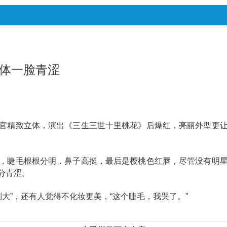
立体一脸青涩
官精致立体，演出《三生三世十里桃花》后爆红，亮丽外型更
，睫毛根根分明，鼻子高挺，最后是樱桃色红唇，尽管没有明
分青涩。
到大”，还有人觉得不化妆更美，“这个睫毛，我哭了。”