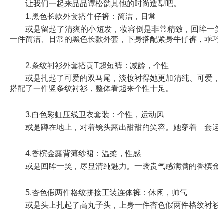
让我们一起来品品谭松韵其他的时尚造型吧。
1.黑色长款外套搭牛仔裤：简洁，日常
或是留起了清爽的小短发，妆容倒是非常精致，回眸一
一件简洁、日常的黑色长款外套，下身搭配紧身牛仔裤，乖
2.条纹衬衫外套搭黄T超短裤：减龄，个性
或是扎起了可爱的双马尾，淡妆衬得她更加清纯、可爱
搭配了一件竖条纹衬衫，整体看起来个性十足。
3.白色彩虹压线卫衣套装：个性，运动风
或是蹲在地上，对着镜头露出甜甜的笑容。她穿着一套
4.香槟金露背薄纱裙：温柔，性感
或是回眸一笑，尽显清纯魅力。一袭贵气感满满的香槟
5.杏色假两件格纹拼接工装连体裤：休闲，帅气
或是头上扎起了高丸子头，上身一件杏色假两件格纹衬