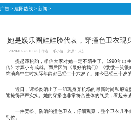
广告
>
建阳热线
>
新闻
>
她是娱乐圈娃娃脸代表，穿撞色卫衣现身
2020-03-28 10:28 |
作者： 乐小编
|
来源： 未知
提起谭松韵，相信大家对她一定不陌生了。1990年
传》才算小有成就。而后因为《最好的我们》《微微一笑很
饰演高中生时实际年龄都已经二十六岁了。如今已经三十岁
近日，谭松韵晒出了一组现身某机场的最新时尚私服造
遮掩得严严实实。她的穿搭也非常符合整体的气质，看起来
一件宽松、防晒的撞色卫衣，仔细观察，整个卫衣几乎
到位。